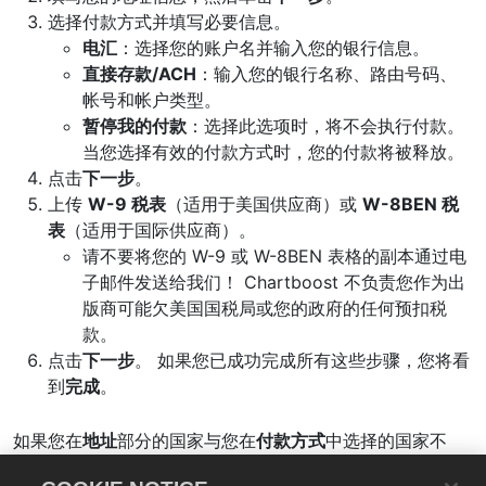
选择付款方式并填写必要信息。
电汇
：选择您的账户名并输入您的银行信息。
直接存款/ACH
：输入您的银行名称、路由号码、
帐号和帐户类型。
暂停我的付款
：选择此选项时，将不会执行付款。
当您选择有效的付款方式时，您的付款将被释放。
点击
下一步
。
上传
W-9 税表
（适用于美国供应商）或
W-8BEN 税
表
（适用于国际供应商）。
请不要将您的 W-9 或 W-8BEN 表格的副本通过电
子邮件发送给我们！ Chartboost 不负责您作为出
版商可能欠美国国税局或您的政府的任何预扣税
款。
点击
下一步
。 如果您已成功完成所有这些步骤，您将看
到
完成
。
如果您在
地址
部分的国家与您在
付款方式
中选择的国家不
同，请通过
payments@chartboost.com
告知我们，以便