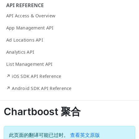
API REFERENCE
API Access & Overview
App Management API
Ad Locations API
Analytics API
List Management API
↗ iOS SDK API Reference
↗ Android SDK API Reference
Chartboost 聚合
此页面的翻译可能已过时。
查看英文原版