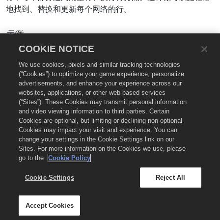
地找到、替换和更新每个网络的行。
示例:
COOKIE NOTICE
# Chartboost  

We use cookies, pixels and similar tracking technologies
<line1>  

(“Cookies”) to optimize your game experience, personalize
<line2>  

advertisements, and enhance your experience across our
etc.  

websites, applications, or other web-based services
(“Sites”). These Cookies may transmit personal information
# Another Ad Network  

and video viewing information to third parties. Certain
<line1>  

Cookies are optional, but limiting or declining non-optional
<line2>  

Cookies may impact your visit and experience. You can
change your settings in the Cookie Settings link on our
Sites. For more information on the Cookies we use, please
go to the
Cookie Policy
Cookie Settings
Reject All
© 2026 Chartboost, LLC.
Chartboost.com
法律条款
隐私
Cookie 设置
Accept Cookies