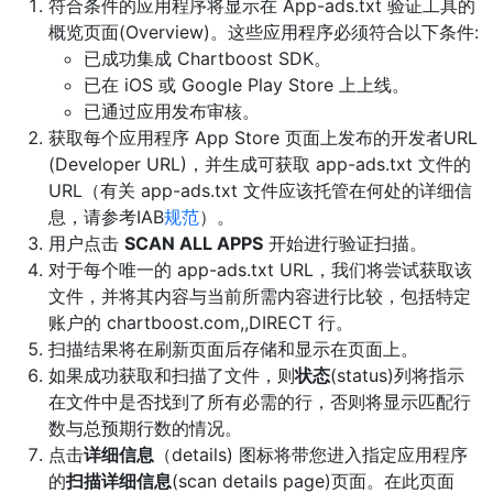
符合条件的应用程序将显示在 App-ads.txt 验证工具的
概览页面(Overview)。这些应用程序必须符合以下条件:
已成功集成 Chartboost SDK。
已在 iOS 或 Google Play Store 上上线。
已通过应用发布审核。
获取每个应用程序 App Store 页面上发布的开发者URL
(Developer URL)，并生成可获取 app-ads.txt 文件的
URL（有关 app-ads.txt 文件应该托管在何处的详细信
息，请参考IAB
规范
）。
用户点击
SCAN ALL APPS
开始进行验证扫描。
对于每个唯一的 app-ads.txt URL，我们将尝试获取该
文件，并将其内容与当前所需内容进行比较，包括特定
账户的 chartboost.com,
,DIRECT 行。
扫描结果将在刷新页面后存储和显示在页面上。
如果成功获取和扫描了文件，则
状态
(status)列将指示
在文件中是否找到了所有必需的行，否则将显示匹配行
数与总预期行数的情况。
点击
详细信息
（details) 图标将带您进入指定应用程序
的
扫描详细信息
(scan details page)页面。在此页面