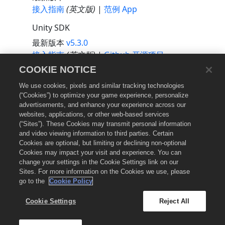
接入指南
(英文版)
|
范例 App
Unity SDK
最新版本
v5.3.0
接入指南
(英文版)
|
Github 开源项目
COOKIE NOTICE
We use cookies, pixels and similar tracking technologies
合作伙伴
(“Cookies”) to optimize your game experience, personalize
advertisements, and enhance your experience across our
通过我们的广告交易平台触达您的受众用户
websites, applications, or other web-based services
(“Sites”). These Cookies may transmit personal information
and video viewing information to third parties. Certain
用户指南
API 资源
(英文版)
Cookies are optional, but limiting or declining non-optional
(英文版)
Cookies may impact your visit and experience. You can
change your settings in the Cookie Settings link on our
Sites. For more information on the Cookies we use, please
go to the
Cookie Policy
Cookie Settings
Reject All
© 2026 Chartboost, LLC.
Chartboost.com