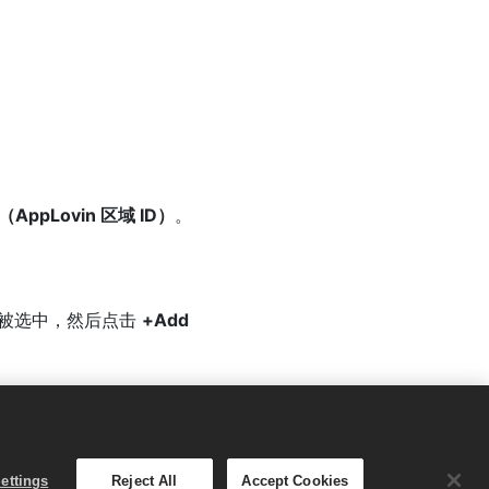
ID（AppLovin 区域 ID）
。
被选中，然后点击
+Add
ettings
Reject All
Accept Cookies