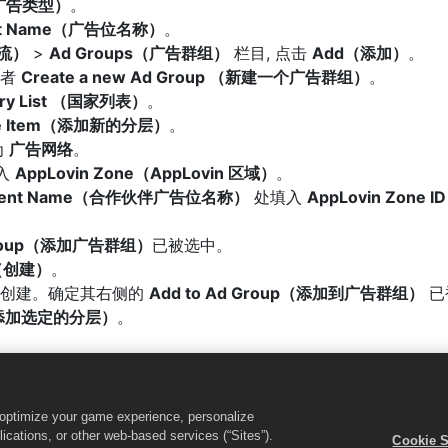
（广告类型）
。
ent Name（广告位名称）
。
布流）
>
Ad Groups（广告群组）
栏目, 点击
Add（添加）
。
或者
Create a new Ad Group （新建一个广告群组）
。
try List （国家列表）
。
ine Item（添加新的分层）
。
为
广告网络
。
入
AppLovin Zone（AppLovin 区域）
。
acement Name（合作伙伴广告位名称）
处填入
AppLovin Zone 
 Group（添加广告群组）
已被选中。
w（创建）
。
被创建。确定其右侧的
Add to Ad Group（添加到广告群组）
已
ms（添加选定的分层）
。
n 适配器
🔗
o optimize your game experience, personalize
oost 聚合适配管理器
，以获得最新版本的适配器和集成指南。
cations, or other web-based services (“Sites”).
Cookie S