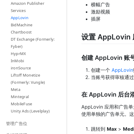
Amazon Publisher
横幅广告
Services
激励视频
AppLovin
插屏
BidMachine
Chartboost
设置 AppLov
DT Exchange (Formerly:
Fyber)
HyprMX
创建 AppLovin 账
InMobi
ironSource
创建一个
AppLovin
Liftoff Monetize
当账号获得审核通过
(Formerly: Vungle)
Meta
在 AppLovin 
Mintegral
MobileFuse
AppLovin 应用和广告
Unity Ads (Levelplay)
使用单独的广告单元。这
管理广告位
跳转到
Max
>
Med