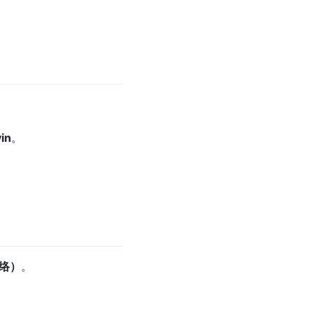
in
。
网络）
。