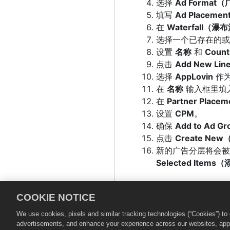
选择
Ad Format
填写
Ad Placem
在
Waterfall（瀑
选择一个已存在的
设置
名称
和
Coun
点击
Add New L
选择
AppLovin
作
在
名称
输入框里填
在
Partner Pl
设置
CPM
。
确保
Add to Ad
点击
Create Ne
新的广告分层将会
Selected Ite
集成 AppLovi
COOKIE NOTICE
We use cookies, pixels and similar tracking technologies (“Cookies”) t
请参考我们的
Chartb
advertisements, and enhance your experience across our websites, appli