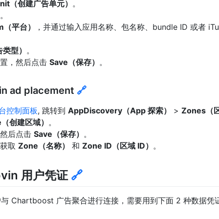
d Unit（创建广告单元）
。
。
orm（平台）
，并通过输入应用名称、包名称、bundle ID 或者 iTu
广告类型）
。
设置，然后点击
Save（保存）
。
in ad placement
🔗
 后台控制面板
, 跳转到
AppDiscovery（App 探索）
>
Zones（
one（创建区域）
。
，然后点击
Save（保存）
。
里获取
Zone（名称）
和
Zone ID（区域 ID）
。
ovin 用户凭证
🔗
账户与 Chartboost 广告聚合进行连接，需要用到下面 2 种数据凭