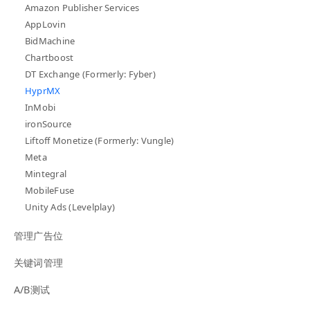
Amazon Publisher Services
AppLovin
BidMachine
Chartboost
DT Exchange (Formerly: Fyber)
HyprMX
InMobi
ironSource
Liftoff Monetize (Formerly: Vungle)
Meta
Mintegral
MobileFuse
Unity Ads (Levelplay)
管理广告位
关键词管理
A/B测试