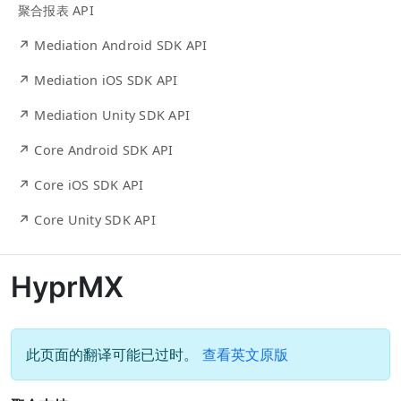
聚合报表 API
↗ Mediation Android SDK API
↗ Mediation iOS SDK API
↗ Mediation Unity SDK API
↗ Core Android SDK API
↗ Core iOS SDK API
↗ Core Unity SDK API
HyprMX
此页面的翻译可能已过时。
查看英文原版