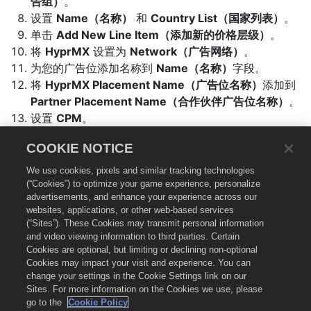
告组）
。
设置
Name（名称）
和
Country List（国家列表）
。
单击
Add New Line Item（添加新的价格层级）
。
将
HyprMX
设置为
Network（广告网络）
。
为您的广告位添加名称到
Name（名称）
字段。
将
HyprMX Placement Name（广告位名称）
添加到
Partner Placement Name（合作伙伴广告位名称）
。
设置
CPM
。
确保选择
Add to Ad Group（添加到广告组）
。
COOKIE NOTICE
单击
Create New（创建新的）
。
将添加一个新的价格层级。确保选择价格层级的
Add
We use cookies, pixels and similar tracking technologies
to Ad Group（添加到广告组）
复选框，并单击右下角
(“Cookies”) to optimize your game experience, personalize
advertisements, and enhance your experience across our
的
+ Add Selected Items（添加所选项）
。
websites, applications, or other web-based services
(“Sites”). These Cookies may transmit personal information
and video viewing information to third parties. Certain
集成 HyprMX 适配器
🔗
Cookies are optional, but limiting or declining non-optional
Cookies may impact your visit and experience. You can
change your settings in the Cookie Settings link on our
请参考我们的
Chartboost 聚合适配管理器
，以获得最新版
Sites. For more information on the Cookies we use, please
本的适配器和集成指南。
go to the
Cookie Policy