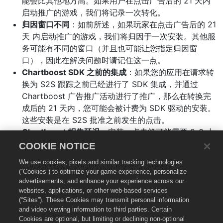
能会比其他地方高。如果用户在点击广告后的 21 天内
启动推广的游戏，我们将记录一次转化。
归因窗口不同
：如前所述，如果玩家在点击广告后的 21
天 内启动推广的游戏，我们将归因于一次安装。其他服
务可能有不同的窗口（并且也可能让您指定归因窗
口），因此在解决问题时请记住这一点。
Chartboost SDK 之前的集成
：如果您的应用在请求转
换为 S2S 跟踪之前已经进行了 SDK 集成，并通过
Chartboost 广告推广活动进行了推广，那么在转换完
成后的 21 天内，您可能会被计费为 SDK 驱动的安装。
这些安装是在 S2S 批准之前发生的点击。
Chartboost 报告延迟
：安装、点击等可能需要 2-3 小
时才会在 Chartboost 控制面板中反映出来，但回调通
COOKIE NOTICE
常会立即发送。如果您在您的系统里看到更高的数字，
We use cookies, pixels and similar tracking technologies
有可能是因为我们的分析系统仍在统计中。
(“Cookies”) to optimize your game experience, personalize
advertisements, and enhance your experience across our
websites, applications, or other web-based services
无法跟踪的设备
：如果您选择让您的游戏退出行为定位，但
(“Sites”). These Cookies may transmit personal information
回调上报事件，我们将发送设备标识符为 NON-
and video viewing information to third parties. Certain
TRACKABLE。Mobile App Tracking 将多个 NON-
Cookies are optional, but limiting or declining non-optional